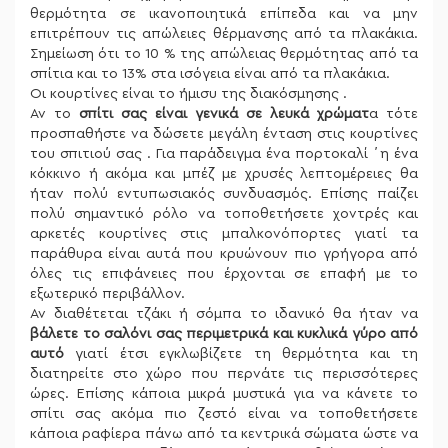
θερμότητα σε ικανοποιητικά επίπεδα και να μην
επιτρέπουν τις απώλειες θέρμανσης από τα πλακάκια.
Σημείωση ότι το 10 % της απώλειας θερμότητας από τα
σπίτια και το 13% στα ισόγεια είναι από τα πλακάκια.
Οι κουρτίνες είναι το ήμισυ της διακόσμησης .
Αν το
σπίτι σας είναι γενικά σε λευκά χρώματ
α τότε
προσπαθήστε να δώσετε μεγάλη ένταση στις κουρτίνες
του σπιτιού σας . Για παράδειγμα ένα πορτοκαλί ΄η ένα
κόκκινο ή ακόμα και μπέζ με χρυσές λεπτομέρειες θα
ήταν πολύ εντυπωσιακός συνδυασμός. Επίσης παίζει
πολύ σημαντικό ρόλο να τοποθετήσετε χοντρές και
αρκετές κουρτίνες στις μπαλκονόπορτες γιατί τα
παράθυρα είναι αυτά που κρυώνουν πιο γρήγορα από
όλες τις επιφάνειες που έρχονται σε επαφή με το
εξωτερικό περιβάλλον.
Αν διαθέτεται τζάκι ή σόμπα το ιδανικό θα ήταν να
βάλετε το σαλόνι σας περιμετρικά και κυκλικά γύρο από
αυτό
γιατί έτσι εγκλωβίζετε τη θερμότητα και τη
διατηρείτε στο χώρο που περνάτε τις περισσότερες
ώρες. Επίσης κάποια μικρά μυστικά για να κάνετε το
σπίτι σας ακόμα πιο ζεστό είναι να τοποθετήσετε
κάποια ραφίερα πάνω από τα κεντρικά σώματα ώστε να