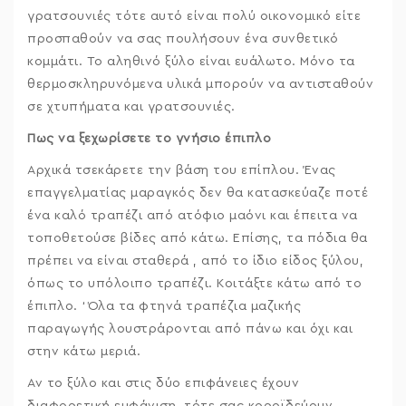
γρατσουνιές τότε αυτό είναι πολύ οικονομικό είτε
προσπαθούν να σας πουλήσουν ένα συνθετικό
κομμάτι. Το αληθινό ξύλο είναι ευάλωτο. Μόνο τα
θερμοσκληρυνόμενα υλικά μπορούν να αντισταθούν
σε χτυπήματα και γρατσουνιές.
Πως να ξεχωρίσετε το γνήσιο έπιπλο
Αρχικά τσεκάρετε την βάση του επίπλου. Ένας
επαγγελματίας μαραγκός δεν θα κατασκεύαζε ποτέ
ένα καλό τραπέζι από ατόφιο μαόνι και έπειτα να
τοποθετούσε βίδες από κάτω. Επίσης, τα πόδια θα
πρέπει να είναι σταθερά , από το ίδιο είδος ξύλου,
όπως το υπόλοιπο τραπέζι. Κοιτάξτε κάτω από το
έπιπλο. ‘Όλα τα φτηνά τραπέζια μαζικής
παραγωγής λουστράρονται από πάνω και όχι και
στην κάτω μεριά.
Αν το ξύλο και στις δύο επιφάνειες έχουν
διαφορετική εμφάνιση, τότε σας κοροϊδεύουν.