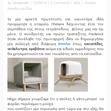
|
12/04/16
|
4 Comments
|
|
,
by istotexniki
Νέα
έπιπλα
έπιπλα για ζώα
Σε μία αρκετά πρωτότυπη και καινοτόμα ιδέα
προχώρησε η εταιρεία Chimere δείχνοντας έτσι την
συμπάθεια της στους τετράποδους φίλους μας και όχι
μόνο. Ο συνιδρυτής και πρώην τραπεζίτης Frederick
Stole συνέλαβε την πρωταρχική ιδέα να δημιουργήσει
μία συλλογή από διάφορα
έπιπλα
όπως
καναπέδες
,
ανάκλιντρα
,
κρεβάτια
ακόμα και ειδικές ομμοδόχους που
θα χρησιμοποιούνται σαν τουαλέτες από τα κατοικίδια.
Μέχρι σήμερα γνωρίζαμε ότι ο σκύλος ή γάτα μπορεί να
φοράει περιλαίμια η ρούχα
που κοστίζουν μία περιουσία από τώρα και στο εξής θα