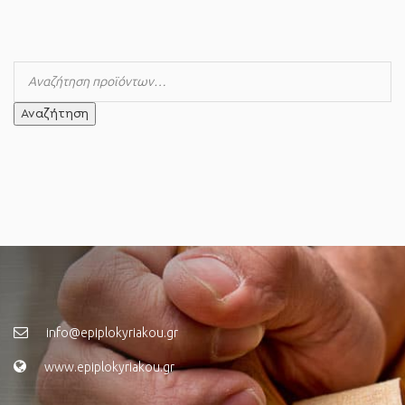
Αναζήτηση
info@epiplokyriakou.gr
www.epiplokyriakou.gr