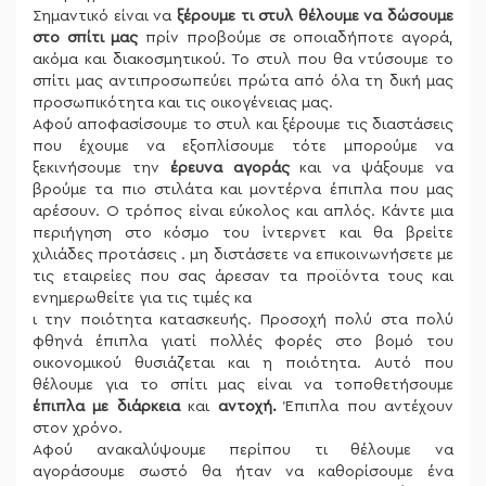
Σημαντικό είναι να
ξέρουμε τι στυλ θέλουμε να δώσουμε
στο σπίτι μας
πρίν προβούμε σε οποιαδήποτε αγορά,
ακόμα και διακοσμητικού. Το στυλ που θα ντύσουμε το
σπίτι μας αντιπροσωπεύει πρώτα από όλα τη δική μας
προσωπικότητα και τις οικογένειας μας.
Αφού αποφασίσουμε το στυλ και ξέρουμε τις διαστάσεις
που έχουμε να εξοπλίσουμε τότε μπορούμε να
ξεκινήσουμε την
έρευνα αγοράς
και να ψάξουμε να
βρούμε τα πιο στιλάτα και μοντέρνα έπιπλα που μας
αρέσουν. Ο τρόπος είναι εύκολος και απλός. Κάντε μια
περιήγηση στο κόσμο του ίντερνετ και θα βρείτε
χιλιάδες προτάσεις . μη διστάσετε να επικοινωνήσετε με
τις εταιρείες που σας άρεσαν τα προϊόντα τους και
ενημερωθείτε για τις τιμές κα
ι την ποιότητα κατασκευής. Προσοχή πολύ στα πολύ
φθηνά έπιπλα γιατί πολλές φορές στο βομό του
οικονομικού θυσιάζεται και η ποιότητα. Αυτό που
θέλουμε για το σπίτι μας είναι να τοποθετήσουμε
έπιπλα με διάρκεια
και
αντοχή.
Έπιπλα που αντέχουν
στον χρόνο.
Αφού ανακαλύψουμε περίπου τι θέλουμε να
αγοράσουμε σωστό θα ήταν να καθορίσουμε ένα