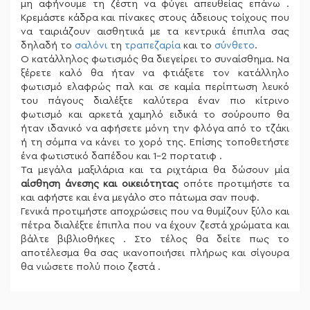
μη αφήνουμε τη ζέστη να φύγει απευθείας επάνω .
Κρεμάστε κάδρα και πίνακες στους άδειους τοίχους που
να ταιριάζουν αισθητικά με τα κεντρικά έπιπλα σας
δηλαδή το
σαλόνι
τη
τραπεζαρία
και το
σύνθετο
.
Ο κατάλληλος φωτισμός θα διεγείρει το συναίσθημα. Να
ξέρετε καλό θα ήταν να φτιάξετε τον κατάλληλο
φωτισμό ελαφρώς παλ και σε καμία περίπτωση λευκό
του πάγους διαλέξτε καλύτερα έναν πιο κίτρινο
φωτισμό και αρκετά χαμηλό ειδικά το σούρουπο θα
ήταν ιδανικό να αφήσετε μόνη την φλόγα από το τζάκι
ή τη σόμπα να κάνει το χορό της. Επίσης τοποθετήστε
ένα φωτιστικό δαπέδου και 1-2 πορτατιφ .
Τα μεγάλα μαξιλάρια και τα ριχτάρια θα δώσουν μία
αίσθηση άνεσης και οικειότητας
οπότε προτιμήστε τα
και αφήστε και ένα μεγάλο στο πάτωμα σαν πουφ.
Γενικά προτιμήστε αποχρώσεις που να θυμίζουν ξύλο και
πέτρα διαλέξτε έπιπλα που να έχουν ζεστά χρώματα και
βάλτε βιβλιοθήκες . Στο τέλος θα δείτε πως το
αποτέλεσμα θα σας ικανοποιήσει πλήρως και σίγουρα
θα νιώσετε πολύ ποιο ζεστά .