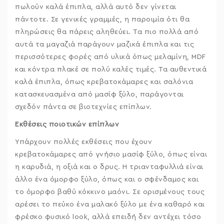
πωλούν καλά έπιπλα, αλλά αυτό δεν γίνεται
πάντοτε. Σε γενικές γραμμές, η παροιμία ότι θα
πληρώσεις θα πάρεις αληθεύει. Τα πιο πολλά από
αυτά τα μαγαζιά παράγουν μαζικά έπιπλα και τις
περισσότερες φορές από υλικά όπως μελαμίνη, MDF
και κόντρα πλακέ σε πολύ καλές τιμές. Τα αυθεντικά
καλά έπιπλα, όπως κρεβατοκάμαρες και σαλόνια
κατασκευασμένα από μασίφ ξύλο, παράγονται
σχεδόν πάντα σε βιοτεχνίες επίπλων.
Εκθέσεις ποιοτικών επίπλων
Υπάρχουν πολλές εκθέσεις που έχουν
κρεβατοκάμαρες από γνήσιο μασίφ ξύλο, όπως είναι
η καρυδιά, η οξιά και ο δρυς. Η τριανταφυλλιά είναι
άλλο ένα όμορφο ξύλο, όπως και ο σφένδαμος και
το όμορφο βαθύ κόκκινο μαόνι. Σε ορισμένους τους
αρέσει το πεύκο ένα μαλακό ξύλο με ένα καθαρό και
φρέσκο φυσικό look, αλλά επειδή δεν αντέχει τόσο