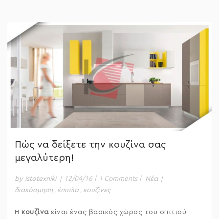
Πώς να δείξετε την κουζίνα σας
μεγαλύτερη!
|
12/04/16
|
1 Comments
|
|
by istotexniki
Νέα
,
,
διακόσμηση
έπιπλα
κουζίνες
Η
κουζίνα
είναι ένας βασικός χώρος του σπιτιού