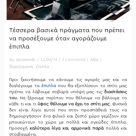
Τέσσερα βασικά πράγματα που πρέπει
να προσέξουμε όταν αγοράζουμε
έπιπλα
|
12/04/16
|
3 Comments
|
|
by istotexniki
Νέα
,
διακόσμηση
έπιπλα
Πριν ξεκινήσουμε να κάνουμε τις αγορές μας και να
διαλέγουμε τα
έπιπλα
που θα εξοπλίσουν το σπίτι μας
πρέπει να λάβουμε σοβαρά υπόψη μας τις
διαστάσεις
του
. Να ξέρουμε περίπου που θέλουμε να βάλουμε το
κάθε τι και τι
ύφος θέλουμε να έχει το σπίτι μας
. Φυσικά
δεν είναι λίγοι αυτοί που στην προσπάθειά τους να
δημιουργήσουν ένα φιλικό και ζεστό χώρο γεμίζουν και
μπουκώνουν το χώρο με πολλά και ογκώδες έπιπλα.
Προσοχή
καλύτερα λίγα και αρμονικά παρά
πολλά και
στοιβαγμένα.