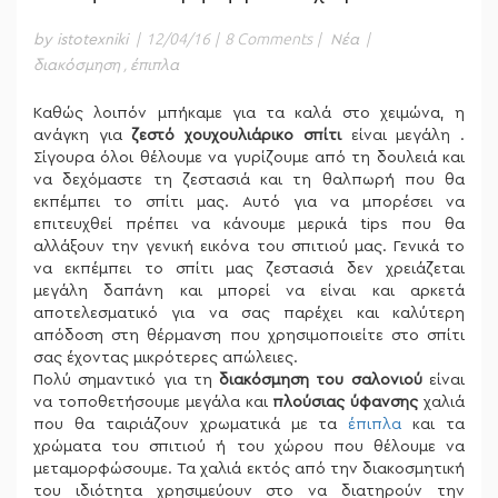
|
12/04/16
|
8 Comments
|
|
by istotexniki
Νέα
,
διακόσμηση
έπιπλα
Καθώς λοιπόν μπήκαμε για τα καλά στο χειμώνα, η
ανάγκη για
ζεστό χουχουλιάρικο σπίτι
είναι μεγάλη .
Σίγουρα όλοι θέλουμε να γυρίζουμε από τη δουλειά και
να δεχόμαστε τη ζεστασιά και τη θαλπωρή που θα
εκπέμπει το σπίτι μας. Αυτό για να μπορέσει να
επιτευχθεί πρέπει να κάνουμε μερικά tips που θα
αλλάξουν την γενική εικόνα του σπιτιού μας. Γενικά το
να εκπέμπει το σπίτι μας ζεστασιά δεν χρειάζεται
μεγάλη δαπάνη και μπορεί να είναι και αρκετά
αποτελεσματικό για να σας παρέχει και καλύτερη
απόδοση στη θέρμανση που χρησιμοποιείτε στο σπίτι
σας έχοντας μικρότερες απώλειες.
Πολύ σημαντικό για τη
διακόσμηση του σαλονιού
είναι
να τοποθετήσουμε μεγάλα και
πλούσιας ύφανσης
χαλιά
που θα ταιριάζουν χρωματικά με τα
έπιπλα
και τα
χρώματα του σπιτιού ή του χώρου που θέλουμε να
μεταμορφώσουμε. Τα χαλιά εκτός από την διακοσμητική
του ιδιότητα χρησιμεύουν στο να διατηρούν την