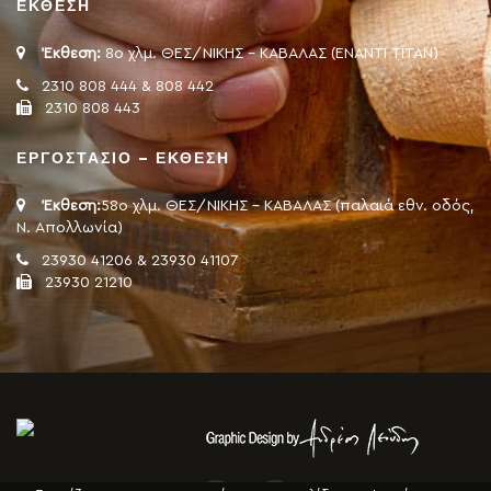
ΕΚΘΕΣΗ
Έκθεση:
8ο χλμ. ΘΕΣ/ΝΙΚΗΣ - ΚΑΒΑΛΑΣ (ΕΝΑΝΤΙ ΤΙΤΑΝ)
2310 808 444 & 808 442
2310 808 443
ΕΡΓΟΣΤΑΣΙΟ – ΕΚΘΕΣΗ
Έκθεση:
58ο χλμ. ΘΕΣ/ΝΙΚΗΣ - ΚΑΒΑΛΑΣ (παλαιά εθν. οδός,
Ν. Απολλωνία)
23930 41206 & 23930 41107
23930 21210