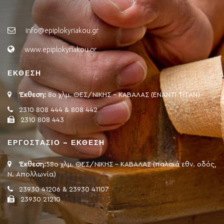
info@epiplokyriakou.gr
www.epiplokyriakou.gr
ΕΚΘΕΣΗ
Έκθεση:
8ο χλμ. ΘΕΣ/ΝΙΚΗΣ - ΚΑΒΑΛΑΣ (ΕΝΑΝΤΙ ΤΙΤΑΝ)
2310 808 444 & 808 442
2310 808 443
ΕΡΓΟΣΤΑΣΙΟ – ΕΚΘΕΣΗ
Έκθεση:
58ο χλμ. ΘΕΣ/ΝΙΚΗΣ - ΚΑΒΑΛΑΣ (παλαιά εθν. οδός,
Ν. Απολλωνία)
23930 41206 & 23930 41107
23930 21210