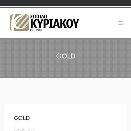
GOLD
GOLD
|
23/03/20