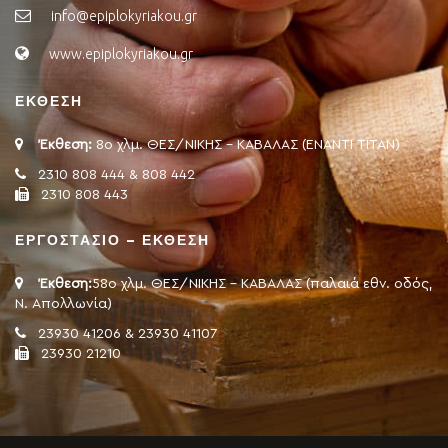
info@epiplokyriakou.gr
www.epiplokyriakou.gr
ΕΚΘΕΣΗ
Έκθεση:
8ο χλμ. ΘΕΣ/ΝΙΚΗΣ - ΚΑΒΑΛΑΣ (ΕΝΑΝΤΙ ΤΙΤΑΝ)
2310 808 444 & 808 442
2310 808 443
ΕΡΓΟΣΤΑΣΙΟ – ΕΚΘΕΣΗ
Έκθεση:
58ο χλμ. ΘΕΣ/ΝΙΚΗΣ - ΚΑΒΑΛΑΣ (παλαιά εθν. οδός,
Ν. Απολλωνία)
23930 41206 & 23930 41107
23930 21210