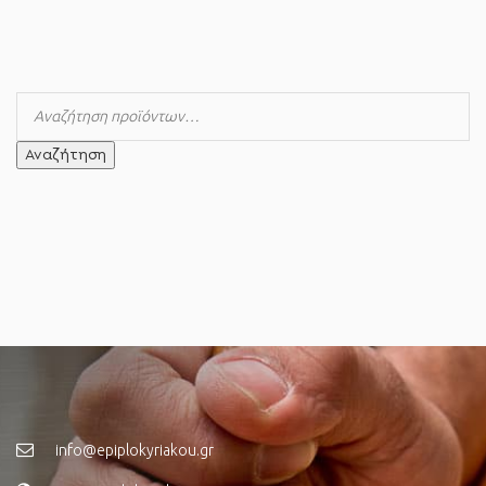
Αναζήτηση
info@epiplokyriakou.gr