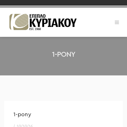
1-PONY
1-pony
|
10/10/16