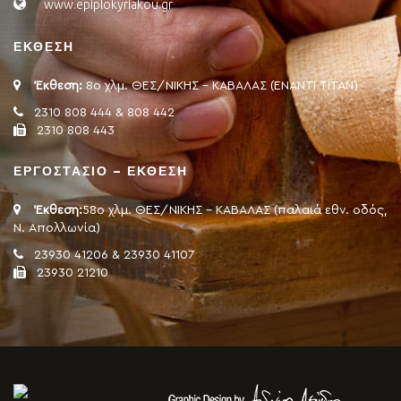
www.epiplokyriakou.gr
ΕΚΘΕΣΗ
Έκθεση:
8ο χλμ. ΘΕΣ/ΝΙΚΗΣ - ΚΑΒΑΛΑΣ (ΕΝΑΝΤΙ ΤΙΤΑΝ)
2310 808 444 & 808 442
2310 808 443
ΕΡΓΟΣΤΑΣΙΟ – ΕΚΘΕΣΗ
Έκθεση:
58ο χλμ. ΘΕΣ/ΝΙΚΗΣ - ΚΑΒΑΛΑΣ (παλαιά εθν. οδός,
Ν. Απολλωνία)
23930 41206 & 23930 41107
23930 21210