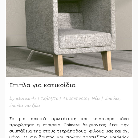
Έπιπλα για κατικοίδια
|
12/04/16
|
4 Comments
|
|
,
by istotexniki
Νέα
έπιπλα
έπιπλα για ζώα
Σε μία αρκετά πρωτότυπη και καινοτόμα ιδέα
προχώρησε η εταιρεία Chimere δείχνοντας έτσι την
συμπάθεια της στους τετράποδους φίλους μας και όχι
μόνο. Ο συνιδρυτής και πρώην τραπεζίτης Frederick