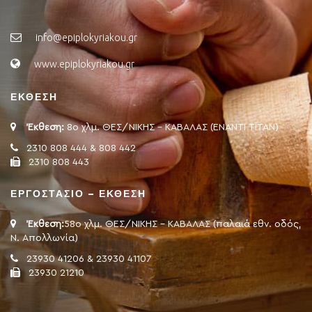
info@epiplokyriakou.gr
www.epiplokyriakou.gr
ΕΚΘΕΣΗ
Έκθεση:
8ο χλμ. ΘΕΣ/ΝΙΚΗΣ - ΚΑΒΑΛΑΣ (ΕΝΑΝΤΙ ΤΙΤΑΝ)
2310 808 444 & 808 442
2310 808 443
ΕΡΓΟΣΤΑΣΙΟ – ΕΚΘΕΣΗ
Έκθεση:
58ο χλμ. ΘΕΣ/ΝΙΚΗΣ - ΚΑΒΑΛΑΣ (παλαιά εθν. οδός,
Ν. Απολλωνία)
23930 41206 & 23930 41107
23930 21210