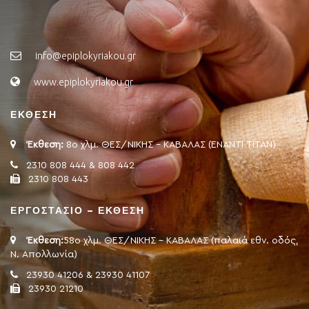
info@epiplokyriakou.gr
www.epiplokyriakou.gr
ΕΚΘΕΣΗ
Έκθεση:
8ο χλμ. ΘΕΣ/ΝΙΚΗΣ - ΚΑΒΑΛΑΣ (ΕΝΑΝΤΙ ΤΙΤΑΝ)
2310 808 444 & 808 442
2310 808 443
ΕΡΓΟΣΤΑΣΙΟ – ΕΚΘΕΣΗ
Έκθεση:
58ο χλμ. ΘΕΣ/ΝΙΚΗΣ - ΚΑΒΑΛΑΣ (παλαιά εθν. οδός,
Ν. Απολλωνία)
23930 41206 & 23930 41107
23930 21210