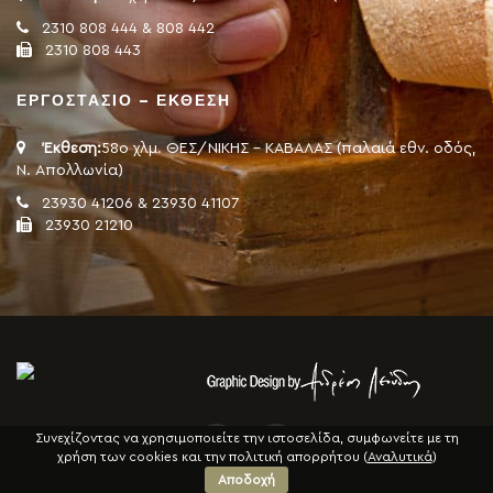
2310 808 444 & 808 442
2310 808 443
ΕΡΓΟΣΤΑΣΙΟ – ΕΚΘΕΣΗ
Έκθεση:
58ο χλμ. ΘΕΣ/ΝΙΚΗΣ - ΚΑΒΑΛΑΣ (παλαιά εθν. οδός,
Ν. Απολλωνία)
23930 41206 & 23930 41107
23930 21210
Συνεχίζοντας να χρησιμοποιείτε την ιστοσελίδα, συμφωνείτε με τη
χρήση των cookies και την πολιτική απορρήτου (
Αναλυτικά
)
Αποδοχή