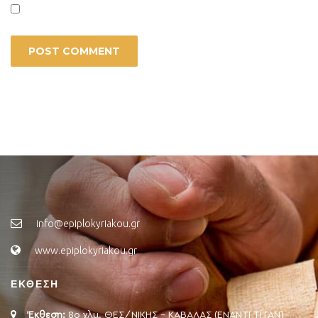
info@epiplokyriakou.gr
www.epiplokyriakou.gr
ΕΚΘΕΣΗ
Έκθεση:
8ο χλμ. ΘΕΣ/ΝΙΚΗΣ - ΚΑΒΑΛΑΣ (ΕΝΑΝΤΙ ΤΙΤΑΝ)