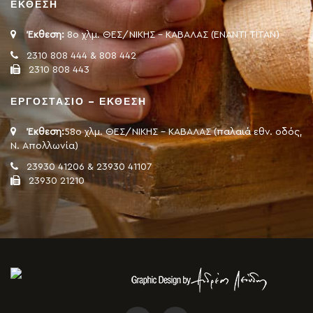
ΕΚΘΕΣΗ
Έκθεση:
8ο χλμ. ΘΕΣ/ΝΙΚΗΣ - ΚΑΒΑΛΑΣ (ΕΝΑΝΤΙ ΤΙΤΑΝ)
2310 808 444 & 808 442
2310 808 443
ΕΡΓΟΣΤΑΣΙΟ – ΕΚΘΕΣΗ
Έκθεση:
58ο χλμ. ΘΕΣ/ΝΙΚΗΣ - ΚΑΒΑΛΑΣ (παλαιά εθν. οδός,
Ν. Απολλωνία)
23930 41206 & 23930 41107
23930 21210