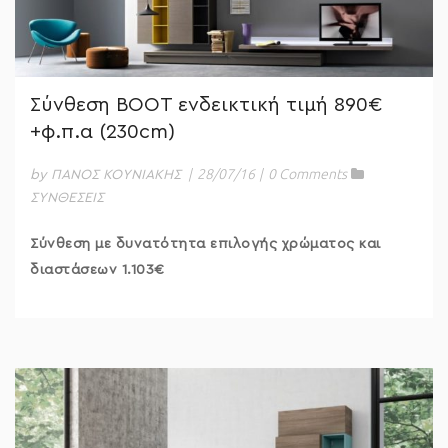
Σύνθεση BOOT ενδεικτική τιμή 890€
+φ.π.α (230cm)
|
28/07/16
|
0 Comments
by ΠΑΝΟΣ ΚΟΥΝΙΑΚΗΣ
ΣΥΝΘΕΣΕΙΣ
Σύνθεση με δυνατότητα επιλογής χρώματος και
διαστάσεων 1.103€