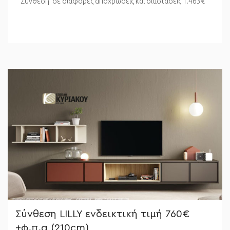
Σύνθεση σε διάφορες αποχρώσεις και διαστάσεις.1.463€
Σύνθεση LILLY ενδεικτική τιμή 760€
+φ.π.α (210cm)