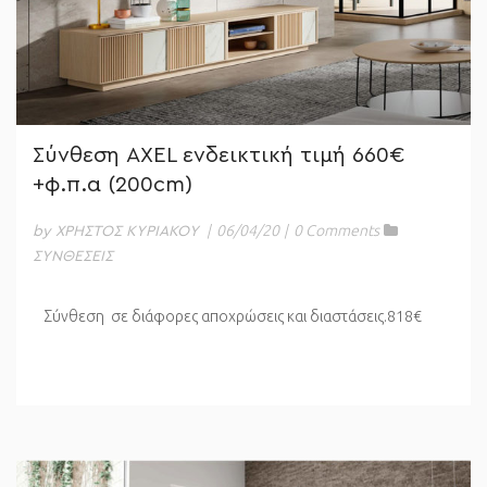
Σύνθεση AXEL ενδεικτική τιμή 660€
+φ.π.α (200cm)
|
06/04/20
|
0 Comments
by ΧΡΗΣΤΟΣ ΚΥΡΙΑΚΟΥ
ΣΥΝΘΕΣΕΙΣ
Σύνθεση σε διάφορες αποχρώσεις και διαστάσεις.818€