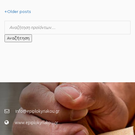
←
Older posts
Αναζήτηση
info@epiplokyriakou.gr
www.epiplokyriakou.gr