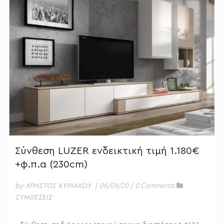
Σύνθεση LUZER ενδεικτική τιμή 1.180€
+φ.π.α (230cm)
|
06/04/20
|
0 Comments
by ΧΡΗΣΤΟΣ ΚΥΡΙΑΚΟΥ
ΣΥΝΘΕΣΕΙΣ