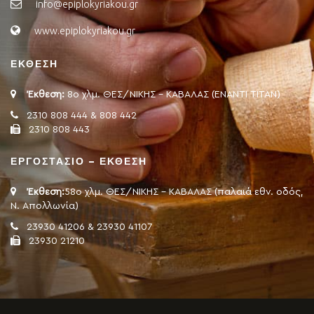
info@epiplokyriakou.gr
www.epiplokyriakou.gr
ΕΚΘΕΣΗ
Έκθεση:
8ο χλμ. ΘΕΣ/ΝΙΚΗΣ - ΚΑΒΑΛΑΣ (ΕΝΑΝΤΙ ΤΙΤΑΝ)
2310 808 444 & 808 442
2310 808 443
ΕΡΓΟΣΤΑΣΙΟ – ΕΚΘΕΣΗ
Έκθεση:
58ο χλμ. ΘΕΣ/ΝΙΚΗΣ - ΚΑΒΑΛΑΣ (παλαιά εθν. οδός,
Ν. Απολλωνία)
23930 41206 & 23930 41107
23930 21210