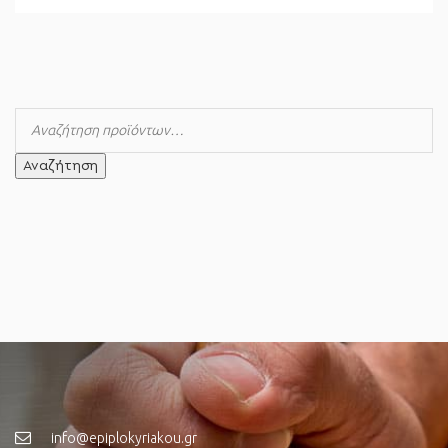
Αναζήτηση
info@epiplokyriakou.gr