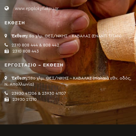
www.epiplokyriakou.gr
ΕΚΘΕΣΗ
Έκθεση:
8ο χλμ. ΘΕΣ/ΝΙΚΗΣ - ΚΑΒΑΛΑΣ (ΕΝΑΝΤΙ ΤΙΤΑΝ)
2310 808 444 & 808 442
2310 808 443
ΕΡΓΟΣΤΑΣΙΟ – ΕΚΘΕΣΗ
Έκθεση:
58ο χλμ. ΘΕΣ/ΝΙΚΗΣ - ΚΑΒΑΛΑΣ (παλαιά εθν. οδός,
Ν. Απολλωνία)
23930 41206 & 23930 41107
23930 21210