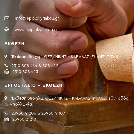
info@epiplokyriakou.gr
www.epiplokyriakou.gr
ΕΚΘΕΣΗ
Έκθεση:
8ο χλμ. ΘΕΣ/ΝΙΚΗΣ - ΚΑΒΑΛΑΣ (ΕΝΑΝΤΙ ΤΙΤΑΝ)
2310 808 444 & 808 442
2310 808 443
ΕΡΓΟΣΤΑΣΙΟ – ΕΚΘΕΣΗ
Έκθεση:
58ο χλμ. ΘΕΣ/ΝΙΚΗΣ - ΚΑΒΑΛΑΣ (παλαιά εθν. οδός,
Ν. Απολλωνία)
23930 41206 & 23930 41107
23930 21210