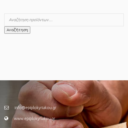
Αναζήτηση
info@epiplokyriakou.gr
www.epiplokyriakou.gr