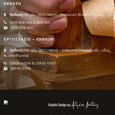
ΕΚΘΕΣΗ
Έκθεση:
8ο χλμ. ΘΕΣ/ΝΙΚΗΣ - ΚΑΒΑΛΑΣ (ΕΝΑΝΤΙ ΤΙΤΑΝ)
2310 808 444 & 808 442
2310 808 443
ΕΡΓΟΣΤΑΣΙΟ – ΕΚΘΕΣΗ
Έκθεση:
58ο χλμ. ΘΕΣ/ΝΙΚΗΣ - ΚΑΒΑΛΑΣ (παλαιά εθν. οδός,
Ν. Απολλωνία)
23930 41206 & 23930 41107
23930 21210