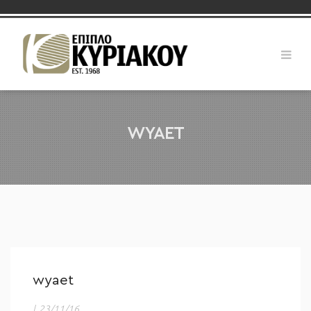
WYAET
wyaet
|
23/11/16