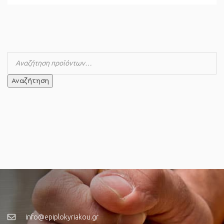
Αναζήτηση
info@epiplokyriakou.gr