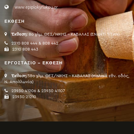
www.epiplokyriakou.gr
ΕΚΘΕΣΗ
Έκθεση:
8ο χλμ. ΘΕΣ/ΝΙΚΗΣ - ΚΑΒΑΛΑΣ (ΕΝΑΝΤΙ ΤΙΤΑΝ)
2310 808 444 & 808 442
2310 808 443
ΕΡΓΟΣΤΑΣΙΟ – ΕΚΘΕΣΗ
Έκθεση:
58ο χλμ. ΘΕΣ/ΝΙΚΗΣ - ΚΑΒΑΛΑΣ (παλαιά εθν. οδός,
Ν. Απολλωνία)
23930 41206 & 23930 41107
23930 21210